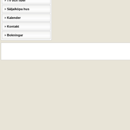
TV och fiber
Sälja/köpa hus
Kalender
Kontakt
Bokningar